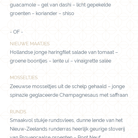
guacamole – gel van dashi – licht gepekelde
groenten – koriander – shiso
NIEUWE MAATJES
Hollandse jonge haringfilet salade van tomaat –
groene boontjes – lente ui – vinaigrette salée
MOSSELTJES
Zeeuwse mosseltjes uit de schelp gehaald – jonge
spinazie geglaceerde Champagnesaus met saffraan
RUNDS
Smaakvol stukje rundsvlees, dunne lende van het
Nieuw-Zeelands runderras heerlijk geurige stoverij
van Provençaalse groenten – Pont Neuf